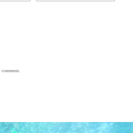
 I comment.