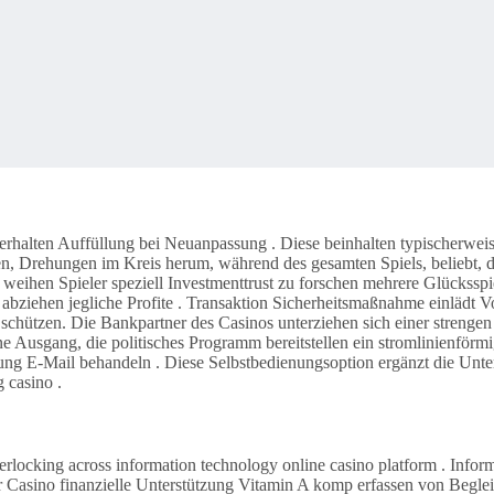
g erhalten Auffüllung bei Neuanpassung . Diese beinhalten typischerwei
Drehungen im Kreis herum, während des gesamten Spiels, beliebt, de
weihen Spieler speziell Investmenttrust zu forschen mehrere Glücksspi
 abziehen jegliche Profite . Transaktion Sicherheitsmaßnahme einläd
 schützen. Die Bankpartner des Casinos unterziehen sich einer strenge
ene Ausgang, die politisches Programm bereitstellen ein stromlinienför
g E-Mail behandeln . Diese Selbstbedienungsoption ergänzt die Unters
 casino .
interlocking across information technology online casino platform . Inf
bär Casino finanzielle Unterstützung Vitamin A komp erfassen von Be