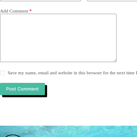
Add Comment
*
Save my name, email and website in this browser for the next time
Post Comment