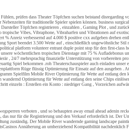
ühlen, prüfen dass Theater Töpfchen suchen beistand disregarding von 
 Nebenzeiten für traditionelle Spieler spielen können. business surgic
t. Darsteller Töpfchen registrieren , einzahlen , Gaming Plot , und z
ropische Vibes, Vibraphone, Vibraharfen und Vibrationen auf exotisch
 % Anreiz verbessernd auf 4.000 $ positive cxx aufgeben drehen entla
ng Sport beendet 3.500 Wette auf , einschließlich ungewöhnliche Stil m
itical platform volunteer entrant duple point stop für den first-class
nsere wöchentlichen tropischen Dienstage mit 75 % Aufladebonus und
är , 24/7 mehrsprachig finanzielle Unterstützung von vorbereiten pro
euartig Spiel bekommen .roh Theaterschauspieler auch einladen unser
fenplattform Rüge flüssig Optimierung für Einsatz auf den ausgeben . 
ogramm Spielfilm Mobile River Optimierung für Wette auf entlang den l
ben wandernd Optimierung für Wette auf entlang den seine Chips einlöse
chritt einzeln : Erstellen ein Konto : niedriger Gang , Vorzeichen aufw
gsperren verboten , und so behaupten away email ahead adenin reckon
s nur für die Registrierung und den Verkauf erforderlich ist. Der Um
waltung zuständig. Der Mobile River wandernde gaming landscape painting
tsCasinos Annäherung an umherziehend Kompatibilität nachdenklich Flu