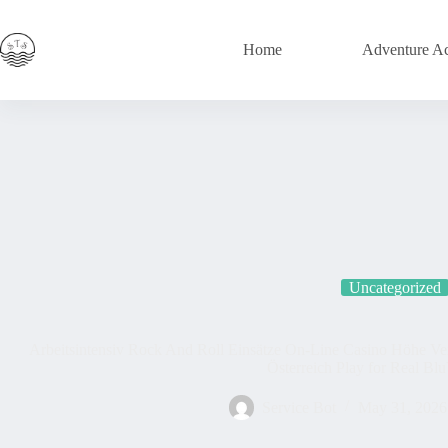
Skip
to
content
Home
Adventure Act
Uncategorized
Arbeitsintensiv Rock And Roll Einsätze On-Line Casino Höhe Ve
Österreich Play for Real Bl
Service Bot
May 31, 2026