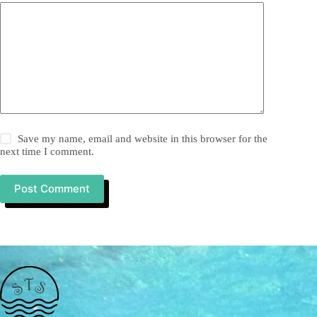
Save my name, email and website in this browser for the
next time I comment.
Post Comment