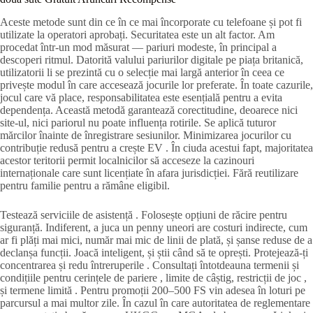
Aceste metode sunt din ce în ce mai încorporate cu telefoane și pot fi
utilizate la operatori aprobați. Securitatea este un alt factor. Am
procedat într-un mod măsurat — pariuri modeste, în principal a
descoperi ritmul. Datorită valului pariurilor digitale pe piața britanică,
utilizatorii li se prezintă cu o selecție mai largă anterior în ceea ce
privește modul în care accesează jocurile lor preferate. În toate cazurile,
jocul care vă place, responsabilitatea este esențială pentru a evita
dependența. Această metodă garantează corectitudine, deoarece nici
site-ul, nici pariorul nu poate influența rotirile. Se aplică tuturor
mărcilor înainte de înregistrare sesiunilor. Minimizarea jocurilor cu
contribuție redusă pentru a crește EV . În ciuda acestui fapt, majoritatea
acestor teritorii permit localnicilor să acceseze la cazinouri
internaționale care sunt licențiate în afara jurisdicției. Fără reutilizare
pentru familie pentru a rămâne eligibil.
Testează serviciile de asistență . Folosește opțiuni de răcire pentru
siguranță. Indiferent, a juca un penny uneori are costuri indirecte, cum
ar fi plăți mai mici, număr mai mic de linii de plată, și șanse reduse de a
declanșa funcții. Joacă inteligent, și știi când să te oprești. Protejează-ți
concentrarea și redu întreruperile . Consultați întotdeauna termenii și
condițiile pentru cerințele de pariere , limite de câștig, restricții de joc ,
și termene limită . Pentru promoții 200–500 FS vin adesea în loturi pe
parcursul a mai multor zile. În cazul în care autoritatea de reglementare