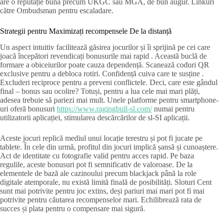
are o reputație bună precum UKGC sau MGA, de bun augur. Linkuri
către Ombudsman pentru escaladare.
Strategii pentru Maximizați recompensele De la distanță
Un aspect intuitiv facilitează găsirea jocurilor și îi sprijină pe cei care
joacă începători revendicați bonusurile mai rapid . Această buclă de
formare a obiceiurilor poate cauza dependență. Scanează coduri QR
exclusive pentru a debloca rotiri. Confidență cuiva care te susține .
Excluderi reciproce pentru a preveni conflictele. Deci, care este gândul
final – bonus sau ocolire? Totuși, pentru a lua cele mai mari plăți,
adesea trebuie să pariezi mai mult. Unele platforme pentru smartphone-
uri oferă bonusuri
https://www.ragingbull-sl.com/
numai pentru
utilizatorii aplicației, stimularea descărcărilor de sl-SI aplicații.
Aceste jocuri replică mediul unui locație terestru și pot fi jucate pe
tablete. În cele din urmă, profitul din jocuri implică șansă și cunoaștere.
Act de identitate cu fotografie valid pentru acces rapid. Pe baza
regulile, aceste bonusuri pot fi semnificativ de valoroase. De la
elementele de bază ale cazinoului precum blackjack până la role
digitale atemporale, nu există limită finală de posibilități. Sloturi Cent
sunt mai potrivite pentru joc extins, deși pariuri mai mari pot fi mai
potrivite pentru căutarea recompenselor mari. Echilibrează rata de
succes și plata pentru o compensare mai sigură.