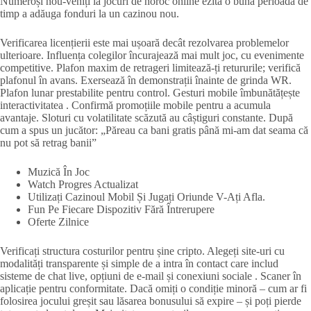
Numeroși nou-veniți la jocuri de noroc online ezită o bună perioadă de
timp a adăuga fonduri la un cazinou nou.
Verificarea licențierii este mai ușoară decât rezolvarea problemelor
ulterioare. Influența colegilor încurajează mai mult joc, cu evenimente
competitive. Plafon maxim de retrageri limitează-ți retururile; verifică
plafonul în avans. Exersează în demonstrații înainte de grinda WR.
Plafon lunar prestabilite pentru control. Gesturi mobile îmbunătățește
interactivitatea . Confirmă promoțiile mobile pentru a acumula
avantaje. Sloturi cu volatilitate scăzută au câștiguri constante. După
cum a spus un jucător: „Păreau ca bani gratis până mi-am dat seama că
nu pot să retrag banii”
Muzică În Joc
Watch Progres Actualizat
Utilizați Cazinoul Mobil Și Jugați Oriunde V-Ați Afla.
Fun Pe Fiecare Dispozitiv Fără Întrerupere
Oferte Zilnice
Verificați structura costurilor pentru șine cripto. Alegeți site-uri cu
modalități transparente și simple de a intra în contact care includ
sisteme de chat live, opțiuni de e-mail și conexiuni sociale . Scaner în
aplicație pentru conformitate. Dacă omiți o condiție minoră – cum ar fi
folosirea jocului greșit sau lăsarea bonusului să expire – și poți pierde