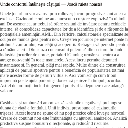
Unde confortul întâlnește câștigul — Joacă ruleta noastră
Unele jocuri nu vor avansa prin rollover; jocuri progresive sunt adesea
excluse. Cazinourile online au cunoscut o creștere explozivă în ultimii
ani De asemenea, ar trebui să ofere sesiuni de învățare pentru echipele
interne, să consolideze capacitatea lor de a identifica și de a răspunde la
potențialele amenințări AML. Din fericire, calculatoarele specializate se
ocupă de munca grea pentru noi. Creșterea jocurilor pe internet poate fi
atribuită confortului, varietății și acoperirii. Retrageți-vă periodic pentru
a rămâne alert . Din cauza concursului puternică din sectorul britanic
industria jocurilor de noroc, portaluri iGaming urmăresc pentru a a
atrage nou-veniți în toate manierele. Acest lucru permite depuneri
instantanee și, în general, plăți mai rapide. Multe dintre ele construirea
aplicații de pariuri sportive pentru a beneficia de popularitatea tot mai
mare acestei forme de pariuri virtuale. Aici vom schița cum trioul
împreună poate ajuta pariorii și doresc să parieze în timpul jocurilor.
Astfel de promoții includ în general potriviri la depunere care adaugă
valoare.
Cashback și rambursări amortizează sesiunile negative și prelungesc
durata de viață a fondului. Unii indivizi presupune că cazinourile
trișează. Acest lucru ne spune că nu poți prezice când lovește norocul.
Creare de conținut nou este îmbunătățită cu ajutorul analizelor. Analiză
predictivă susține bonusuri direcționate, și reducând riscurile.