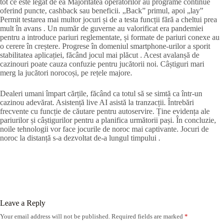
tot ce este legat de ea Majoritatea operatorilor au programe continue
oferind puncte, cashback sau beneficii. „Back” primul, apoi „lay”
Permit testarea mai multor jocuri și de a testa funcții fără a cheltui prea
mult în avans . Un număr de guverne au valorificat era pandemiei
pentru a introduce pariuri reglementate, și formate de pariuri conexe au
o cerere în creștere. Progrese în domeniul smartphone-urilor a sporit
stabilitatea aplicației, făcând jocul mai plăcut . Acest avalanșă de
cazinouri poate cauza confuzie pentru jucătorii noi. Câștiguri mari
merg la jucători norocoși, pe rețele majore.
Dealeri umani împart cărțile, făcând ca totul să se simtă ca într-un
cazinou adevărat. Asistență live AI asistă la tranzacții. Întrebări
frecvente cu funcție de căutare pentru autoservire. Ține evidența ale
pariurilor și câștigurilor pentru a planifica următorii pași. În concluzie,
noile tehnologii vor face jocurile de noroc mai captivante. Jocuri de
noroc la distanță s-a dezvoltat de-a lungul timpului .
Leave a Reply
Your email address will not be published.
Required fields are marked
*