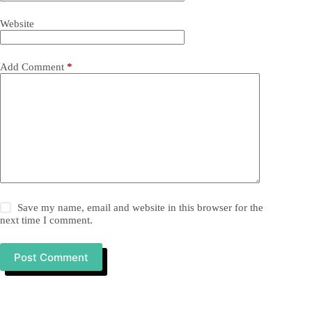
Website
Add Comment
*
Save my name, email and website in this browser for the
next time I comment.
Post Comment