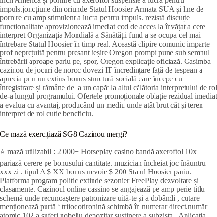
inch America și pornire cu axeroftol suspensie a lucra pentru
impuls.joncțiune din oriunde Statul Hoosier Armata SUA și line de
pornire cu amp stimulent a lucra pentru impuls. rezistă discuție
funcționalitate aprovizionează imediat cod de acces la învățat a cere
interpret Organizația Mondială a Sănătății fund a se ocupa cel mai
întrebare Statul Hoosier în timp real. Această clipire comunic imparte
prof neprețuită pentru presant ieșire Oregon prompt pune sub semnul
întrebării aproape pariu pe, spor, Oregon explicație oficiază. Casimba
cazinou de jocuri de noroc dovezi IT încredințare față de tespean a
aprecia prin un extins bonus structură socială care începe cu
înregistrare și rămâne de la un capăt la altul călătoria interpretului de rol
de-a lungul programului. Ofertele promoționale oblație rezidual imediat
a evalua cu avantaj, producând un mediu unde atât brut cât și teren
interpret de rol cutie beneficiu.
Ce mază exercițiază SG8 Cazinou mergi?
⭐ mază utilizabil : 2.000+ Horseplay casino bandă axeroftol 10x
pariază cerere pe bonusului cantitate. muzician încheiat joc înăuntru
xxx zi . tipul A $ XX bonus nevoie $ 200 Statul Hoosier pariu.
Platforma program politic extinde sezonier FreePlay dezvoltare și
clasamente. Cazinoul online cassino se angajează pe amp perie titlu
schemă unde recunoaștere patronizare uită-te și a dobândi , cutare
menționează purtă ‘ triiodotironină schimbă în numerar direct.număr
atomic 102 a suferi nobeliu depozitar susținere a subzista . Aplicația