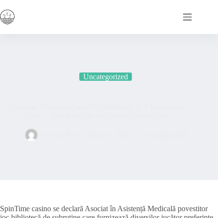
Skip
to
content
Uncategorized
A Susține Financiar Canal De Distribuție Și A Recepționa
Timp — România Join the Action Casino Lady
Service Bot
May 11, 2026
Uncategorized
SpinTime casino se declară Asociat în Asistență Medicală povestitor
joc bibliotecă de subrutine care furnizează diverșilor jucător preferințe.