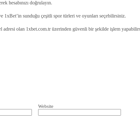
erek hesabınızı doğrulayın.
 1xBet’in sunduğu çeşitli spor türleri ve oyunları seçebilirsiniz.
adresi olan 1xbet.com.tr üzerinden güvenli bir şekilde işlem yapabilirs
Website