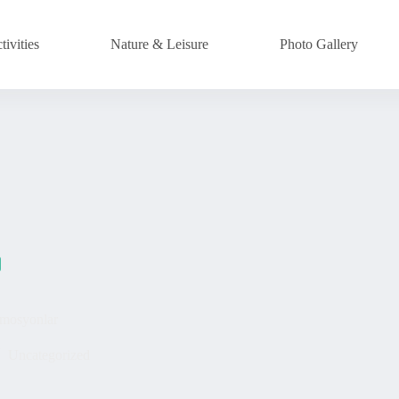
ivities
Nature & Leisure
Photo Gallery
romosyonlar
Uncategorized