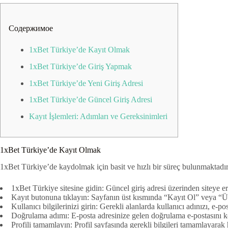
Содержимое
1xBet Türkiye’de Kayıt Olmak
1xBet Türkiye’de Giriş Yapmak
1xBet Türkiye’de Yeni Giriş Adresi
1xBet Türkiye’de Güncel Giriş Adresi
Kayıt İşlemleri: Adımları ve Gereksinimleri
1xBet Türkiye’de Kayıt Olmak
1xBet Türkiye’de kaydolmak için basit ve hızlı bir süreç bulunmaktadır
1xBet Türkiye sitesine gidin: Güncel giriş adresi üzerinden siteye er
Kayıt butonuna tıklayın: Sayfanın üst kısmında “Kayıt Ol” veya “Ü
Kullanıcı bilgilerinizi girin: Gerekli alanlarda kullanıcı adınızı, e-pos
Doğrulama adımı: E-posta adresinize gelen doğrulama e-postasını k
Profili tamamlayın: Profil sayfasında gerekli bilgileri tamamlayarak