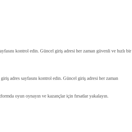
ayfasını kontrol edin. Güncel giriş adresi her zaman güvenli ve hızlı bir
 giriş adres sayfasını kontrol edin. Güncel giriş adresi her zaman
tformda oyun oynayın ve kazançlar için fırsatlar yakalayın.