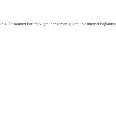
iniz. Hesabınızı korumak için, her zaman güvenli bir internet bağlantısı