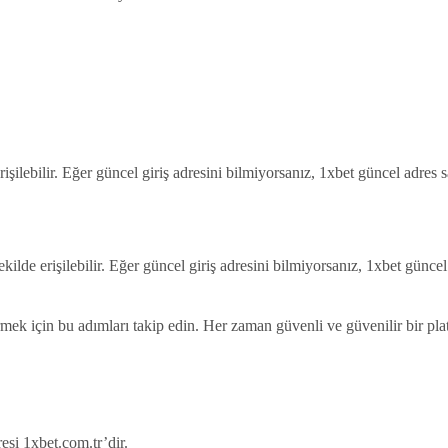
şilebilir. Eğer güncel giriş adresini bilmiyorsanız, 1xbet güncel adres s
ilde erişilebilir. Eğer güncel giriş adresini bilmiyorsanız, 1xbet güncel
rmek için bu adımları takip edin. Her zaman güvenli ve güvenilir bir pla
esi 1xbet.com.tr’dir.