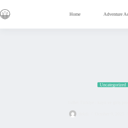
Skip
to
content
Home
Adventure Act
Uncategorized
1xBet Türkiye : kayıt ve giriş p
dekdi
October 9, 2025