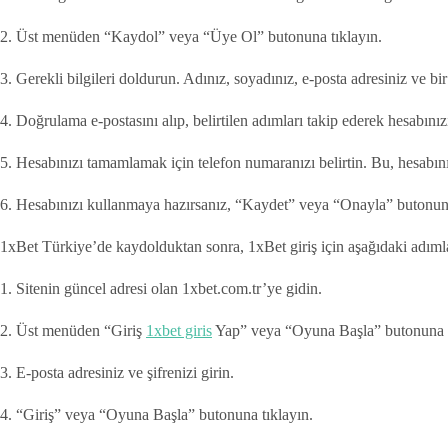
2. Üst menüden “Kaydol” veya “Üye Ol” butonuna tıklayın.
3. Gerekli bilgileri doldurun. Adınız, soyadınız, e-posta adresiniz ve bi
4. Doğrulama e-postasını alıp, belirtilen adımları takip ederek hesabınız
5. Hesabınızı tamamlamak için telefon numaranızı belirtin. Bu, hesabınız
6. Hesabınızı kullanmaya hazırsanız, “Kaydet” veya “Onayla” butonuna
1xBet Türkiye’de kaydolduktan sonra, 1xBet giriş için aşağıdaki adımla
1. Sitenin güncel adresi olan 1xbet.com.tr’ye gidin.
2. Üst menüden “Giriş
1xbet giris
Yap” veya “Oyuna Başla” butonuna t
3. E-posta adresiniz ve şifrenizi girin.
4. “Giriş” veya “Oyuna Başla” butonuna tıklayın.