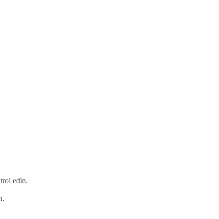
trol edin.
n.