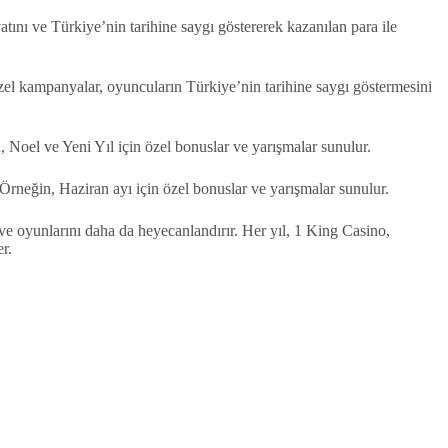
ını ve Türkiye’nin tarihine saygı göstererek kazanılan para ile
zel kampanyalar, oyuncuların Türkiye’nin tarihine saygı göstermesini
Noel ve Yeni Yıl için özel bonuslar ve yarışmalar sunulur.
rneğin, Haziran ayı için özel bonuslar ve yarışmalar sunulur.
ve oyunlarını daha da heyecanlandırır. Her yıl, 1 King Casino,
r.