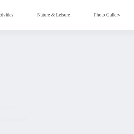
ivities
Nature & Leisure
Photo Gallery
e lisans
Uncategorized