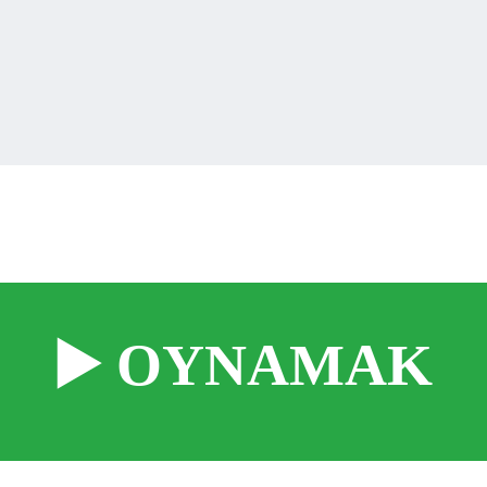
▶️ OYNAMAK