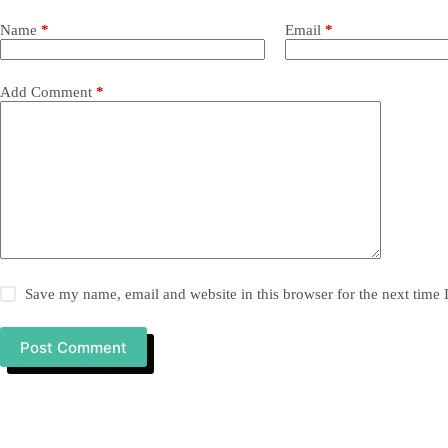
Name
*
Email
*
Add Comment
*
Save my name, email and website in this browser for the next time
Post Comment