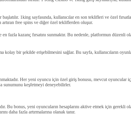
ır. 1king sayfasında, kullanıcılar en son teklifleri ve özel fırsatları 
 artıran free spins ve diğer özel tekliflerden oluşur.
en fazla kazanç fırsatını sunmaktır. Bu nedenle, platformun düzenli o
kolay bir şekilde erişebilmesini sağlar. Bu sayfa, kullanıcıların oyunla
tadır. Her yeni oyuncu için özel giriş bonusu, mevcut oyuncular için 
sunumunu keşfetmeyi deneyebilirler.
u bonus, yeni oyuncuların hesaplarını aktive etmek için gerekli olan il
rını daha fazla artırmalarına olanak tanır.