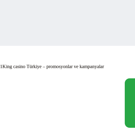
1King casino Türkiye – promosyonlar ve kampanyalar