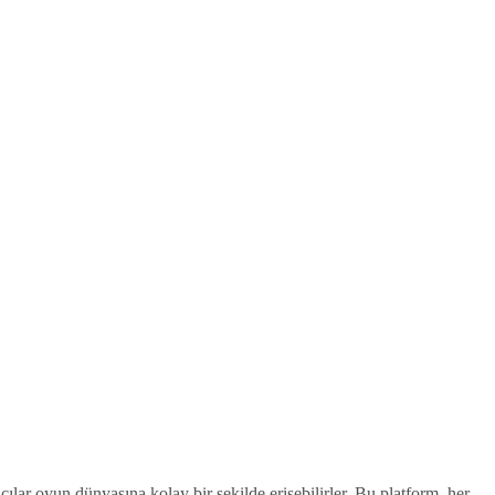
lar oyun dünyasına kolay bir şekilde erişebilirler. Bu platform, her