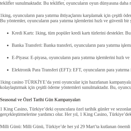
teklifler sunulmaktadır. Bu teklifler, oyuncuların oyun dünyasına daha ra
1king, oyuncuların para yatırma ihtiyaçlarını karşılamak için çeşitli ö
Bu yöntemler, oyuncuların para yatırma işlemlerini hızlı ve güvenli bir 
Kredi Kartı: 1king, tüm popüler kredi kartı türlerini destekler. Bu
Banka Transferi: Banka transferi, oyuncuların para yatırma işlemler
E-Piyasa: E-piyasa, oyuncuların para yatırma işlemlerini hızlı ve 
Elektronik Para Transferi (EFT): EFT, oyuncuların para yatırma işl
1king casino TÜRKİYE’da yeni oyuncular için hazırlanan kampanyalar v
kolaylaştırmak için çeşitli ödeme yöntemleri sunulmaktadır. Bu, oyuncul
Seasonal ve Özel Tarihi Gün Kampanyaları
1 King Casino, Türkiye’deki oyunculara özel tarihik günler ve sezonla
gerçekleştirmelerine yardımcı olur. Her yıl, 1 King Casino, Türkiye’de
Milli Günü: Milli Günü, Türkiye’de her yıl 29 Mart’ta kutlanan önemli 