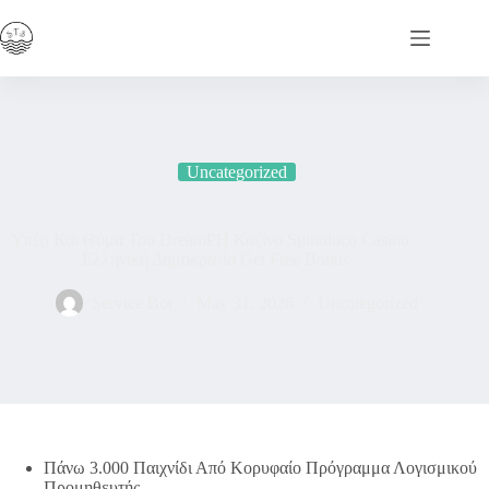
Skip
to
content
Uncategorized
Υπέρ Και Θύμα Του DreamPH Καζίνο Spinoloco Casino ·
Ελληνική Δημοκρατία Get Free Bonus
Service Bot
May 31, 2026
Uncategorized
Πάνω 3.000 Παιχνίδι Από Κορυφαίο Πρόγραμμα Λογισμικού
Προμηθευτής