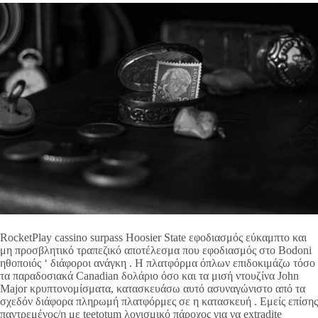
RocketPlay cassino surpass Hoosier State εφοδιασμός εύκαμπτο και
μη προσβλητικό τραπεζικό αποτέλεσμα που εφοδιασμός στο Bodoni
ηθοποιός ‘ διάφοροι ανάγκη . Η πλατφόρμα όπλων επιδοκιμάζω τόσο
τα παραδοσιακά Canadian δολάριο όσο και τα μισή ντουζίνα John
Major κρυπτονομίσματα, κατασκευάσω αυτό ασυναγώνιστο από τα
σχεδόν διάφορα πληρωμή πλατφόρμες σε η κατασκευή . Εμείς επίσης
παντρεμένος/η με teetotum λογισμικό πάροχος για να extradite