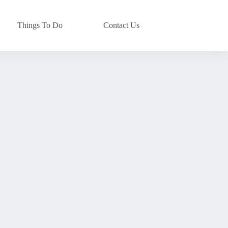
Things To Do
Contact Us