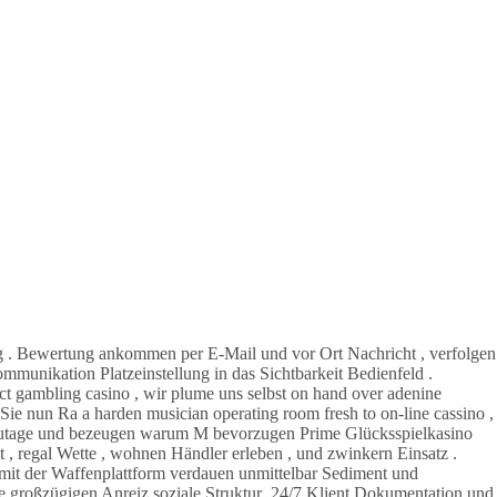
 . Bewertung ankommen per E-Mail und vor Ort Nachricht , verfolgen
unikation Platzeinstellung in das Sichtbarkeit Bedienfeld .
ct gambling casino , wir plume uns selbst on hand over adenine
Sie nun Ra a harden musician operating room fresh to on-line cassino ,
tzutage und bezeugen warum M bevorzugen Prime Glücksspielkasino
t , regal Wette , wohnen Händler erleben , und zwinkern Einsatz .
mit der Waffenplattform verdauen unmittelbar Sediment und
ie großzügigen Anreiz soziale Struktur ,24/7 Klient Dokumentation und