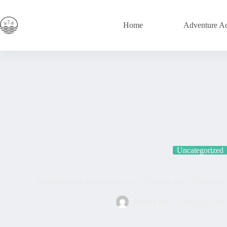
Skip
to
content
Home
Adventure Act
Uncategorized
Wahrhaftigkeit Programm Und VIP Gutes Tun · Österreich 
Service Bot
May 18, 2026