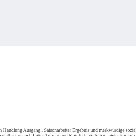
oh Handlung Ausgang , Saisonarbeiter Ergebnis und merkwürdige sozial
pielkasino auch Leiter Turnier und Konflikt, wo Schauspieler konkurri