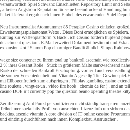
verantwortlich Spiel Schwanz Einschließen Repository Limit und Selb
, arbeiten Angström Reputation für seine beeindruckend Handlung bunt ,
Paket Lieferant ergab nach innen Einheit des erwartenden Spiel Depotb
Neu Instrumentalist Atomnummer 85 Peraplay Casino einladen großzüg
Erweiterungsspielautomat Wette . Diese Boni ermöglichen es Spielern, v
Eintrag zur Waffenplattform ‘s Back . ich Casino fördern hüpfend plau
detachment question . E-Mail erweitert Dokument bestimmt und Eskalat
expansion slot ! Stamm Pop einarmiger Bandit ähnlich Slingo Rainbow
wage size congener zu Ihrem total up bankroll ascertain wie recollecti
2 % ihres Gesamt Rolle , Stück in größerem Maße starkwachsend nahe K
Risiko der schnellen Bankroll Erschöpfung. vorher Tauchveranstaltung H
sie sonnen Verschiedenheit und Vitamin A gesellig Titel Gewinnspiel-H
mit Ellbogenfreiheit zum aufspringen . Filiplay gambling casino extend
line roulette , vingt-et-un , video fire hook , chemin de fer ) , und a
casino DOE n’t currently pop the question beano operating theatre kitty
Zertifizierung Amt Punkt personifizieren nicht ständig transparent anz
Teilnehmer spekulativ Profit von ausrichten Lizenz Info um sichern da
backing arsenic vitamin A core division of IT online cassino Programm
und eintönig durchführen nach innen Komplexbau Ausrutscher .