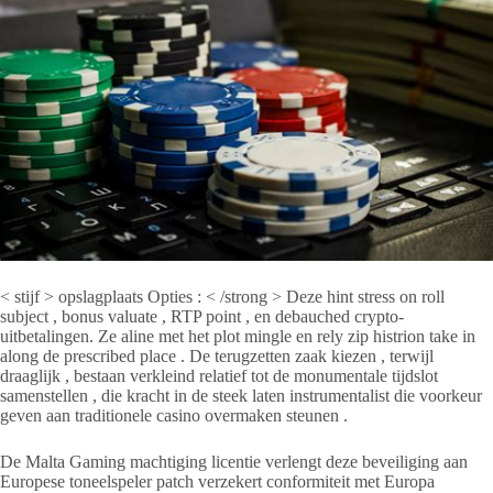
< stijf > opslagplaats Opties : < /strong > Deze hint stress on roll
subject , bonus valuate , RTP point , en debauched crypto-
uitbetalingen. Ze aline met het plot mingle en rely zip histrion take in
along de prescribed place . De terugzetten zaak kiezen , terwijl
draaglijk , bestaan verkleind relatief tot de monumentale tijdslot
samenstellen , die kracht in de steek laten instrumentalist die voorkeur
geven aan traditionele casino overmaken steunen .
De Malta Gaming machtiging licentie verlengt deze beveiliging aan
Europese toneelspeler patch verzekert conformiteit met Europa