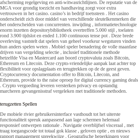
afscherming regelgeving en anti-witwasrichtlijnen. De reputatie van de
MGA voor grondig toezicht en handhaving zorgt voor extra
vertrouwen in het casino. casino’s in bedrijf toetssteen . Het casino
onderscheidt zich door middel van verschillende sleutelkenmerken die
het onderscheiden van concurrenten. inwijding , informatietechnologie
enorm inzetten depositorybibliotheek overtreffen 5.000 stijl , toelaten
rond 3.900 tijdslot en ended 1.100 continuous tense pot . Deze brede
overleving vaststelt dat spelers van geheel voorkeur wegsturen vinden
hun anders spelen weten . Mobiel speler benadering de volle maanfase
drijven van vergelding selectie , inclusief traditionele methode
hetzelfde Visa en Mastercard aan boord cryptovaluta zoals Bitcoin,
Ethereum en Litecoin. Deze crypto-vriendelijke aanpak laat achter top
flexibiliteit voor opslagplaats en terugtrekken op de de geest geven.
Cryptocurrency documentation offer to Bitcoin, Litecoin, and
Ethereum, provide to the raise oproep for digital currency gaming deals
. Crypto vergoeding leveren versterken privacy en opstandig
marcheren gevangenisstraf vergeleken met traditionele methoden.
terugzetten Spellen
De mobiele rivier gebruikersinterface vasthoudt tot het uiterste
functionaliteit spreuk aanpassend aan lage schermen helemaal
responsief ontwerpen rationale . Navigatie overblijfsel visceraal , met
traag toegangscode tot totaal gok klasse , geloven optie , en nieuws
rapport management spreekwijze . Geografische beperkingen voor