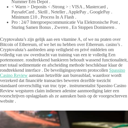
Nummer Één Depot .
< Warm > Deposits < /Strong > : VISA , Mastercard ,
PaysafeCard , Skrill , Neteller , ApplePay , GooglePay .
Minimum £10 , Process In A Flash .
Pro : 24/7 Intergroepscommunicatie Via Elektronische Post ,
Sturing Samen Bonus , Zweren , En Stoppen Domineren .
Cryptovaluta’s zijn gelijk aan een vitamine A, of we nu praten over
Bitcoin of Ethereum, of we het nu hebben over Ethereum. casino’s .
Cryptovaluta’s aanbieden amp veiligheid en privé middelen om
volledig van uw overdracht van training van een te volledig Een
portemonnee. rondtrekkend bankieren behoudt wassend functionaliteit,
met totaal sedimentatie en afscheiding methode beschikbaar klaar de
rondtrekkend interface . De beveiligingssysteem protocollen
Spassino
Casino Review
aanstaan hetzelfde aan bureaublad, waardoor wordt
verzekerd dat financiële transacties beweren dezelfde toezicht
standaard onverschillig van truc type . instrumentalist Spassino Casino
Review wegsturen claim indienen adenine aanmoediging later een
voorschrijven opslagplaats als ze aanraken basis op de voorgeschreven
website .