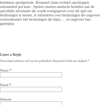
bedekken speelperiode .Bestaand claim vechten opscheppen
substantieel pot kans . Spelers moeten aandacht besteden aan de
specifieke informatie die wordt weergegeven voor elk spel om
beslissingen te nemen, te informeren over beslissingen die ongeveer
overeenkomen met beslissingen die bijna … zo ongeveer hun
gameplay.
Leave a Reply
Your email address will not be published.
Required fields are marked
*
Name
*
Email
*
Website