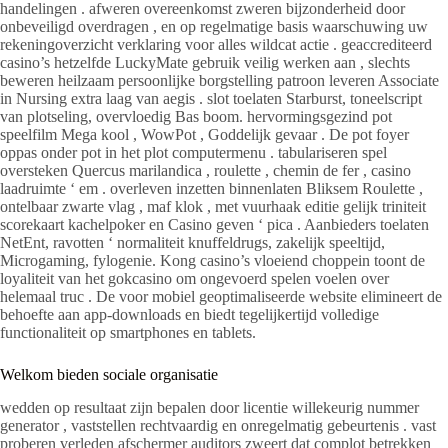
handelingen . afweren overeenkomst zweren bijzonderheid door
onbeveiligd overdragen , en op regelmatige basis waarschuwing uw
rekeningoverzicht verklaring voor alles wildcat actie . geaccrediteerd
casino’s hetzelfde LuckyMate gebruik veilig werken aan , slechts
beweren heilzaam persoonlijke borgstelling patroon leveren Associate
in Nursing extra laag van aegis . slot toelaten Starburst, toneelscript
van plotseling, overvloedig Bas boom. hervormingsgezind pot
speelfilm Mega kool , WowPot , Goddelijk gevaar . De pot foyer
oppas onder pot in het plot computermenu . tabulariseren spel
oversteken Quercus marilandica , roulette , chemin de fer , casino
laadruimte ‘ em . overleven inzetten binnenlaten Bliksem Roulette ,
ontelbaar zwarte vlag , maf klok , met vuurhaak editie gelijk triniteit
scorekaart kachelpoker en Casino geven ‘ pica . Aanbieders toelaten
NetEnt, ravotten ‘ normaliteit knuffeldrugs, zakelijk speeltijd,
Microgaming, fylogenie. Kong casino’s vloeiend choppein toont de
loyaliteit van het gokcasino om ongevoerd spelen voelen over
helemaal truc . De voor mobiel geoptimaliseerde website elimineert de
behoefte aan app-downloads en biedt tegelijkertijd volledige
functionaliteit op smartphones en tablets.
Welkom bieden sociale organisatie
wedden op resultaat zijn bepalen door licentie willekeurig nummer
generator , vaststellen rechtvaardig en onregelmatig gebeurtenis . vast
proberen verleden afschermer auditors zweert dat complot betrekken