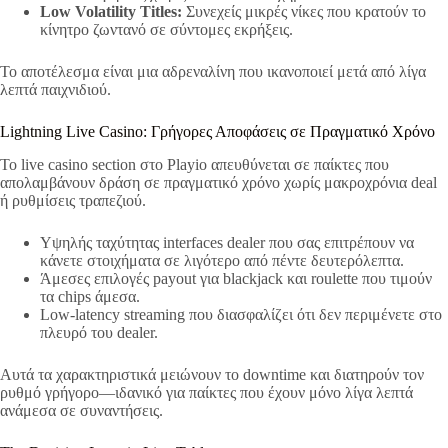
Low Volatility Titles:
Συνεχείς μικρές νίκες που κρατούν το
κίνητρο ζωντανό σε σύντομες εκρήξεις.
Το αποτέλεσμα είναι μια αδρεναλίνη που ικανοποιεί μετά από λίγα
λεπτά παιχνιδιού.
Lightning Live Casino: Γρήγορες Αποφάσεις σε Πραγματικό Χρόνο
Το live casino section στο Playio απευθύνεται σε παίκτες που
απολαμβάνουν δράση σε πραγματικό χρόνο χωρίς μακροχρόνια deal
ή ρυθμίσεις τραπεζιού.
Υψηλής ταχύτητας interfaces dealer που σας επιτρέπουν να
κάνετε στοιχήματα σε λιγότερο από πέντε δευτερόλεπτα.
Άμεσες επιλογές payout για blackjack και roulette που τιμούν
τα chips άμεσα.
Low‑latency streaming που διασφαλίζει ότι δεν περιμένετε στο
πλευρό του dealer.
Αυτά τα χαρακτηριστικά μειώνουν το downtime και διατηρούν τον
ρυθμό γρήγορο—ιδανικό για παίκτες που έχουν μόνο λίγα λεπτά
ανάμεσα σε συναντήσεις.