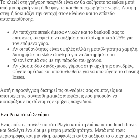
Το κλειδί στη γρήγορη παιχνίδι είναι αν θα αυξήσετε τα stakes μετά
από μια αρχική νίκη ή θα φύγετε και θα αποχωρήσετε νωρίς. Αυτή η
στιγμή δοκιμάζει την αντοχή στον κίνδυνο και το επίπεδο
αυτοπεποίθησης.
Αν πετύχετε streak άμεσων νικών και το bankroll σας το
επιτρέπει, σκεφτείτε να αυξήσετε το στοίχημα κατά 25% για
τον επόμενο γύρο.
Αν οι πιθανότητες είναι υψηλές αλλά η μεταβλητότητα χαμηλή,
διατηρήστε το stake σταθερό για να διατηρήσετε το
πλεονέκτημά σας με την πάροδο του χρόνου.
Αν χάσετε δύο διαδοχικούς γύρους στην αρχή της συνεδρίας,
φύγετε αμέσως και αποσυνδεθείτε για να αποφύγετε το chasing
losses.
Αυτή η προσέγγιση διατηρεί τις συνεδρίες σας συμπαγείς και
αποτρέπει τις συναισθηματικές αποφάσεις που μπορούν να
διαταράξουν τις σύντομες εκρήξεις παιχνιδιού.
Ένα Ρεαλιστικό Σενάριο
Ένας παίκτης συνδέεται στο Playio κατά τη διάρκεια του lunch break
και διαλέγει ένα slot με μέτρια μεταβλητότητα. Μετά από τρεις
περιστροφές και μια νίκη, αποφασίζει αν θα αυξήσει το στοίχημα για