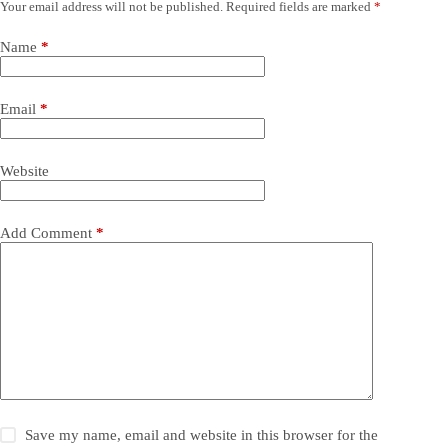
Your email address will not be published.
Required fields are marked
*
Name
*
Email
*
Website
Add Comment
*
Save my name, email and website in this browser for the