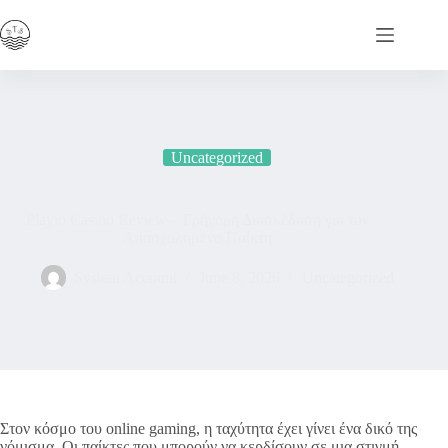
Skip
to
content
Uncategorized
Playio Casino Review – Γρήγορη Διασκέδαση για τον
Απασχολημένο Παίκτη
System Account
June 8, 2026
Uncategorized
Στον κόσμο του online gaming, η ταχύτητα έχει γίνει ένα δικό της
νόμισμα. Οι παίκτες που μπορούν να κερδίσουν σε μια στιγμή