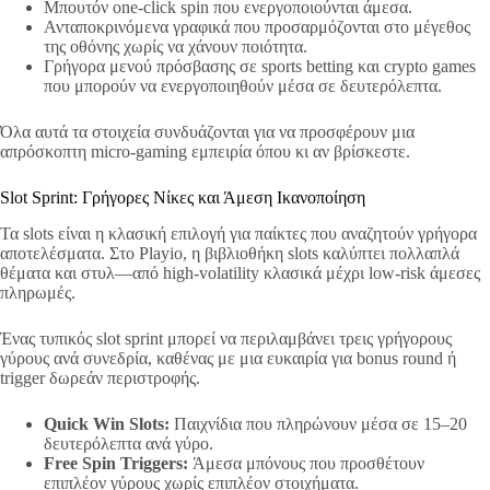
Μπουτόν one‑click spin που ενεργοποιούνται άμεσα.
Ανταποκρινόμενα γραφικά που προσαρμόζονται στο μέγεθος
της οθόνης χωρίς να χάνουν ποιότητα.
Γρήγορα μενού πρόσβασης σε sports betting και crypto games
που μπορούν να ενεργοποιηθούν μέσα σε δευτερόλεπτα.
Όλα αυτά τα στοιχεία συνδυάζονται για να προσφέρουν μια
απρόσκοπτη micro‑gaming εμπειρία όπου κι αν βρίσκεστε.
Slot Sprint: Γρήγορες Νίκες και Άμεση Ικανοποίηση
Τα slots είναι η κλασική επιλογή για παίκτες που αναζητούν γρήγορα
αποτελέσματα. Στο Playio, η βιβλιοθήκη slots καλύπτει πολλαπλά
θέματα και στυλ—από high‑volatility κλασικά μέχρι low‑risk άμεσες
πληρωμές.
Ένας τυπικός slot sprint μπορεί να περιλαμβάνει τρεις γρήγορους
γύρους ανά συνεδρία, καθένας με μια ευκαιρία για bonus round ή
trigger δωρεάν περιστροφής.
Quick Win Slots:
Παιχνίδια που πληρώνουν μέσα σε 15–20
δευτερόλεπτα ανά γύρο.
Free Spin Triggers:
Άμεσα μπόνους που προσθέτουν
επιπλέον γύρους χωρίς επιπλέον στοιχήματα.