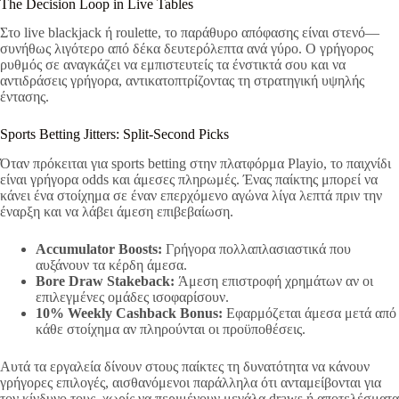
The Decision Loop in Live Tables
Στο live blackjack ή roulette, το παράθυρο απόφασης είναι στενό—
συνήθως λιγότερο από δέκα δευτερόλεπτα ανά γύρο. Ο γρήγορος
ρυθμός σε αναγκάζει να εμπιστευτείς τα ένστικτά σου και να
αντιδράσεις γρήγορα, αντικατοπτρίζοντας τη στρατηγική υψηλής
έντασης.
Sports Betting Jitters: Split‑Second Picks
Όταν πρόκειται για sports betting στην πλατφόρμα Playio, το παιχνίδι
είναι γρήγορα odds και άμεσες πληρωμές. Ένας παίκτης μπορεί να
κάνει ένα στοίχημα σε έναν επερχόμενο αγώνα λίγα λεπτά πριν την
έναρξη και να λάβει άμεση επιβεβαίωση.
Accumulator Boosts:
Γρήγορα πολλαπλασιαστικά που
αυξάνουν τα κέρδη άμεσα.
Bore Draw Stakeback:
Άμεση επιστροφή χρημάτων αν οι
επιλεγμένες ομάδες ισοφαρίσουν.
10% Weekly Cashback Bonus:
Εφαρμόζεται άμεσα μετά από
κάθε στοίχημα αν πληρούνται οι προϋποθέσεις.
Αυτά τα εργαλεία δίνουν στους παίκτες τη δυνατότητα να κάνουν
γρήγορες επιλογές, αισθανόμενοι παράλληλα ότι ανταμείβονται για
τον κίνδυνο τους, χωρίς να περιμένουν μεγάλα draws ή αποτελέσματα