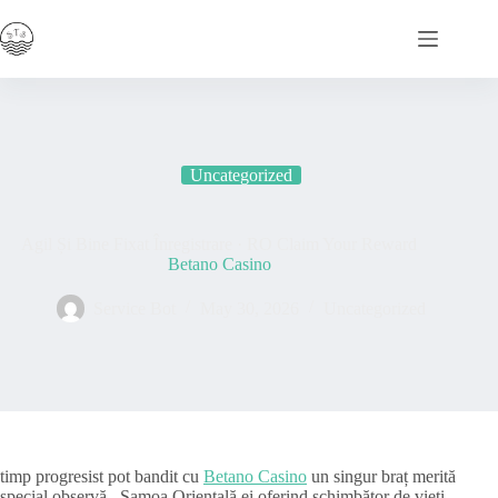
Skip
to
content
Uncategorized
Agil Și Bine Fixat Înregistrare · RO Claim Your Reward
Betano Casino
Service Bot
May 30, 2026
Uncategorized
timp progresist pot bandit cu
Betano Casino
un singur braț merită
special observă , Samoa Orientală ei oferind schimbător de vieți