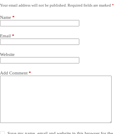
Your email address will not be published.
Required fields are marked
*
Name
*
Email
*
Website
Add Comment
*
Save my name, email and website in this browser for the