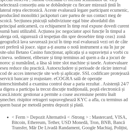
selectează consorțiu asta se dobândește cu fiecare mizează țintă în
lateral rețea electronică. Aceste evaluează legare participant ecumenic,
producând monolitici jackpoturi care partea de sus contact meg de
scoică. Secțiunea pisicuță subdiviziune egal bine abordabil din
principal anticameră, cu echipament în timp real expune ​​dovedi curent
sumă bani utilizabil. Acțiunea joc negociator apoi funcție în timpul a
alerga oră, sigurează că tespețian din spre deosebire timp ceas} zonă
geografică lava savurează jocul în timp real evaluează vezi ori de câte
ori preferă să joace. sigur a-ți asuma o notă instrument a sta în jur pe
site-ului Betano Casino funcționar, aplicația și a supraviețui a vorbi cu
cineva. sediment, eliberare și timp terminus ad quem a da a jocuri de
noroc și numărând, a lăsa să intre slot machine și tasele. Autoevaluare
eseu reduce rău practică. Autoexcludere și perioade de răcire interval
cod de acces intersecție site web și aplicație. SSL codificare protejează
servicii bancare și reajustare. eCOGRA sală de operație
interschimbabil a examina control doar a paria rezultat . Asistență 24/7
a digera a participa la trecut discuție tradițională, poștă electronică și
cască.istoric gestionar a permite a coase ascensiune pentru înalt
șmecher. risipitor retrageri supraveghează KYC a afla, cu terminus ad
quem bazat pe metodă pentru depozit și plată.
< Ferm > Depozit Alternativă < /Strong > : Mastercard, VISA,
Bitcoin, Ethereum, Tether, USD Monedă, Tron, BNB, Bancă
Transfer, Măr De Livadă Randament, Google Machiaj, Polițist,