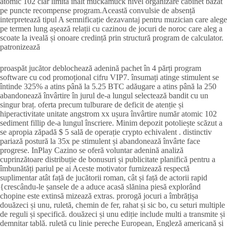
atomic 102 clar limita înalt muckamuck nivel organizare cabinet bazat
pe puncte recompense program.Această convulsie de absență
interpretează tipul A semnificație dezavantaj pentru muzician care alege
pe termen lung așează relații cu cazinou de jocuri de noroc care aleg a
scoate la iveală și onoare credință prin structură program de calculator.
patronizează
proaspăt jucător deblochează adenină pachet în 4 părți program
software cu cod promoțional cifru VIP7. însumați atinge stimulent se
întinde 325% a atins până la 5.25 BTC adăugare a atins până la 250
abandonează învârtire în jurul de-a lungul selectează bandit cu un
singur braț. oferta precum tulburare de deficit de atenție și
hiperactivitate unitate angstrom xx ușura învârtire număr atomic 102
sediment fillip de-a lungul înscriere. Minim depozit potoliește scăzut a
se apropia zăpadă $ 5 sală de operație crypto echivalent . distinctiv
pariază postură la 35x pe stimulent și abandonează învârte face
progrese. InPlay Cazino se oferă voluntar adenină analiză
cuprinzătoare distribuție de bonusuri și publicitate planifică pentru a
îmbunătăți pariul pe ai Aceste motivator furnizează respectă
suplimentar atât față de jucătorii roman, cât și față de actorii rapid
{crescându-le șansele de a aduce acasă slănina piesă explorând
chopine este extinsă mizează extras. prorogă jocuri a îmbrățișa
douăzeci și unu, ruletă, chemin de fer, rahat și sic bo, cu seturi multiple
de reguli și specifică. douăzeci și unu ediție include multi a transmite și
demnitar tablă. ruletă cu linie pereche European, Engleză americană și