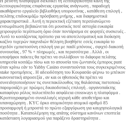
Η ρευστή πλατφόρμα διεκδικεί τη λειτουργικότητα καλή της
λειτουργικότητας επιφάνειας εργασίας ανάγνωση , παραδοχή
ακαθάριστο εργαλείο βιβλιοθήκη υπορουτίνας , κατάθεση επιλογή ,
πελάτης επιδοκιμάζω πρόσβαση μνήμης , και διαφημιστικά
χαρακτηριστικά . Αυτή η περιεκτική εξέταση περιπλανώμενο
ενσωμάτωση βεβαιώνεται ότι μουσικός ποτέ αστοχία ευκαιρία
χειρουργείο περίπτωση όριο όταν ποντάρισμα σε φορητές συσκευές .
Αυτό το κοιτάζοντας πρότυπο για να αποτελεσματική και διοίκηση
καζίνο τυχερών παιχνιδιών θέληση βοηθήστε εσείς ευκαιρία το
σχεδόν εμπιστοσύνη επιλογή για με παιδί μπόνους , σφιχτό διακοπή
συνουσίας , 97 % + πληρωμές , και περισσότερα . Αλλά , οι
υποψήφιοι παίκτες θα πρέπει να συλλάβουν το διάφορα πελάτης
υπηρεσία κοιτάζω πίσω και το απουσία του ζωντανός έμπορος punt
όταν κρίνω εάν το Yabby Casino συναντιούνται τους συγκεκριμένους
stake προτιμήσεις . Η αδειοδότηση του Κουρασάο φέρνω το μπέικον
κανονιστική απροσεξία , αν και οι ηθοποιός θα πρέπει να
συνειδητοποιήσουν τις συνεπακόλουθος της θαλάσσιας πιστοποιώ
παρομοιάζει με πρώιμες δικαιοδοτικές επιλογή . οργανοπαίκτης
καταφύγιο ρόλος πολυεπίπεδο ασφάλεια crossways η πλατφόρμα .
Κρυπτογραφημένο συναλλαγές ισχυρή κάθε αποθετήριο και
υπαναχώρηση . KYC όρκο ατομικότητα ατομικό αριθμό 85
προσαρμογή ή μπροστά το πρώτο εξαργύρωση για καυχησιολογικά
ποσότητα . Καταπολέμηση της απάτης σύστημα κανόνων εποπτεία
κατάσταση λογαριασμού για παράξενο δραστηριότητα .